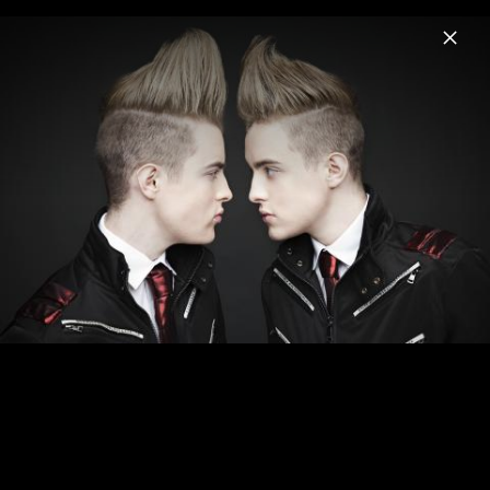
Menu
Jedward
Home
News
Musik
Videos
Fotos
Biografie
Pressebilder 2012