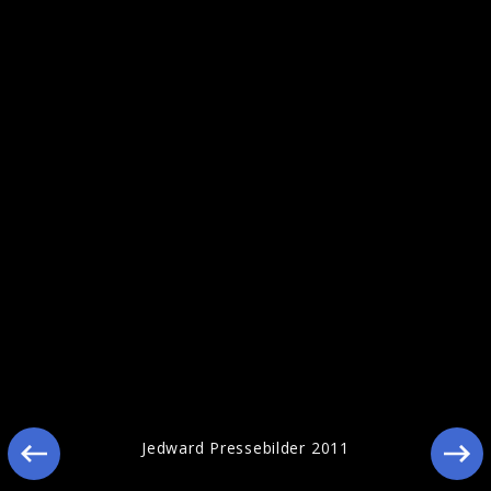
Jedward zu Besuch in der Bravo Redaktion
Jedward Pressebilder 2011