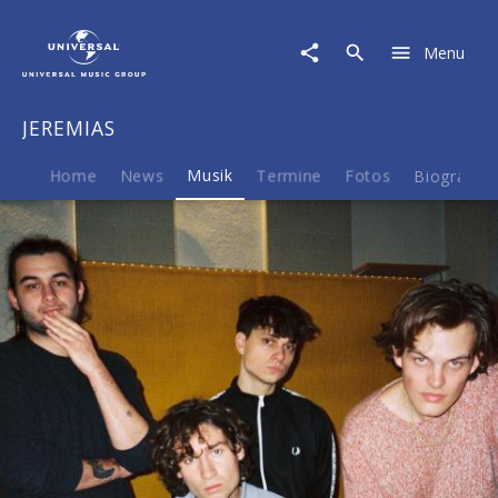
JEREMIAS
|
Menu
Musik
|
Ich
JEREMIAS
fühl
alles
für
Home
News
Musik
Termine
Fotos
Biografie
dich
mit