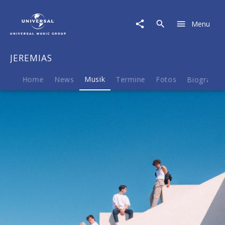
JEREMIAS
|
Menu
Musik
|
Verrückt
JEREMIAS
Home
News
Musik
Termine
Fotos
Biografie