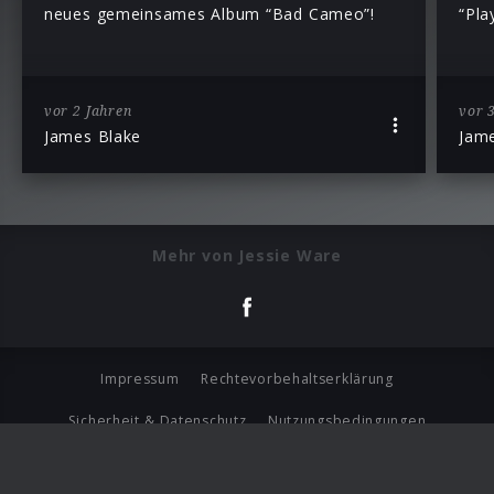
neues gemeinsames Album “Bad Cameo”!
“Pla
vor 2 Jahren
vor 
James Blake
Jam
Mehr von Jessie Ware
Impressum
Rechtevorbehaltserklärung
Sicherheit & Datenschutz
Nutzungsbedingungen
Journalistenlounge
Für Geschäftspartner