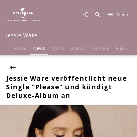
Jessie
Ware
Menu
|
News
|
Jessie Ware
Jessie
Ware
veröffentlicht
Home
News
Musik
Videos
Termine
Fotos
B
neue
Single
“Please“
und
Jessie Ware veröffentlicht neue
kündigt
Single “Please“ und kündigt
Deluxe-
Album
Deluxe-Album an
an