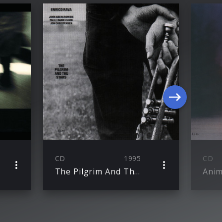
CD
1995
CD
The Pilgrim And The Stars
Ani