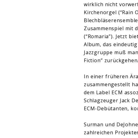
wirklich nicht vorwe
Kirchenorgel (“Rain 
Blechbläserensemble 
Zusammenspiel mit d
(“Romaria”). Jetzt bi
Album, das eindeutig 
Jazzgruppe muß man 
Fiction” zurückgehen
In einer früheren Är
zusammengestellt hat
dem Label ECM assoz
Schlagzeuger Jack D
ECM-Debütanten, kom
Surman und DeJohnett
zahlreichen Projekte