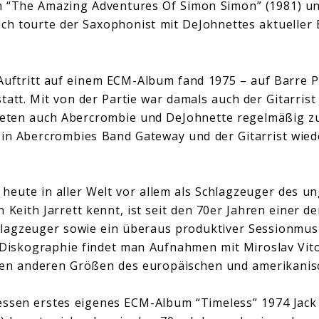
 “The Amazing Adventures Of Simon Simon” (1981) und
zlich tourte der Saxophonist mit DeJohnettes aktueller
Auftritt auf einem ECM-Album fand 1975 – auf Barre Ph
tatt. Mit von der Partie war damals auch der Gitarrist
iteten auch Abercrombie und DeJohnette regelmäßig 
 in Abercrombies Band Gateway und der Gitarrist wie
.
heute in aller Welt vor allem als Schlagzeuger des u
 Keith Jarrett kennt, ist seit den 70er Jahren einer der
lagzeuger sowie ein überaus produktiver Sessionmusi
iskographie findet man Aufnahmen mit Miroslav Vito
len anderen Größen des europäischen und amerikanisc
essen erstes eigenes ECM-Album “Timeless” 1974 Jac