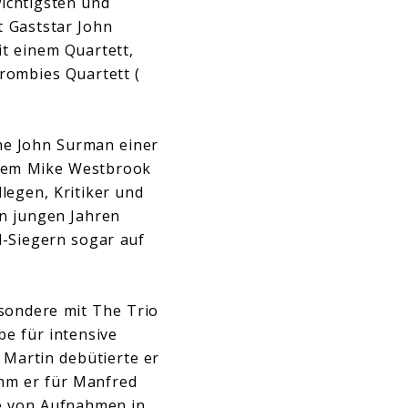
wichtigsten und
t Gaststar John
t einem Quartett,
rombies Quartett (
ne John Surman einer
 dem Mike Westbrook
legen, Kritiker und
n jungen Jahren
l-Siegern sogar auf
esondere mit The Trio
be für intensive
 Martin debütierte er
hm er für Manfred
he von Aufnahmen in