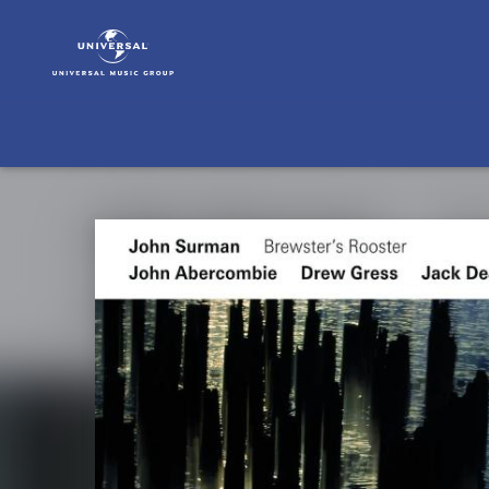
John
Abercrombie
|
Musik
|
Brewster's
Rooster