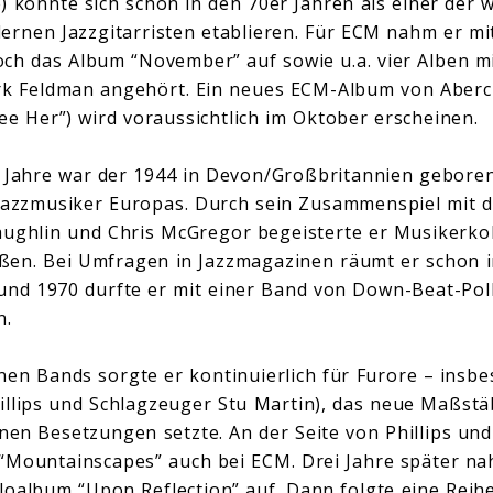
) konnte sich schon in den 70er Jahren als einer der 
ernen Jazzgitarristen etablieren. Für ECM nahm er mi
h das Album “November” auf sowie u.a. vier Alben mi
ark Feldman angehört. Ein neues ECM-Album von Aberc
 See Her”) wird voraussichtlich im Oktober erscheinen.
r Jahre war der 1944 in Devon/Großbritannien gebore
 Jazzmusiker Europas. Durch sein Zusammenspiel mit
ughlin und Chris McGregor begeisterte er Musikerkol
ßen. Bei Umfragen in Jazzmagazinen räumt er schon i
nd 1970 durfte er mit einer Band von Down-Beat-Pol
n.
nen Bands sorgte er kontinuierlich für Furore – insb
hillips und Schlagzeuger Stu Martin), das neue Maßstä
inen Besetzungen setzte. An der Seite von Phillips und
“Mountainscapes” auch bei ECM. Drei Jahre später na
oloalbum “Upon Reflection” auf. Dann folgte eine Rei