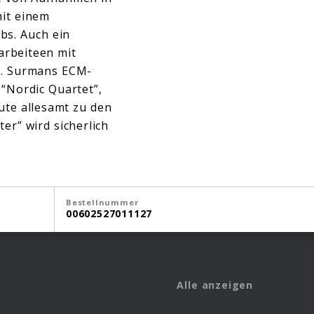
mit einem
bs. Auch ein
arbeiteen mit
r. Surmans ECM-
 “Nordic Quartet”,
ute allesamt zu den
er” wird sicherlich
Bestellnummer
00602527011127
Alle anzeigen