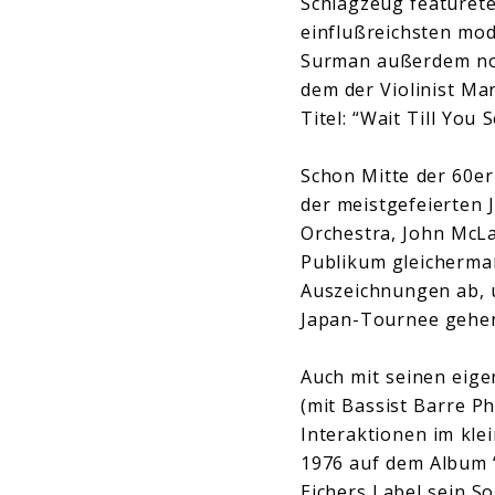
Schlagzeug featurete
einflußreichsten mod
Surman außerdem noc
dem der Violinist M
Titel: “Wait Till You
Schon Mitte der 60e
der meistgefeierten
Orchestra, John McLa
Publikum gleicherma
Auszeichnungen ab, u
Japan-Tournee gehe
Auch mit seinen eige
(mit Bassist Barre P
Interaktionen im kle
1976 auf dem Album 
Eichers Label sein S