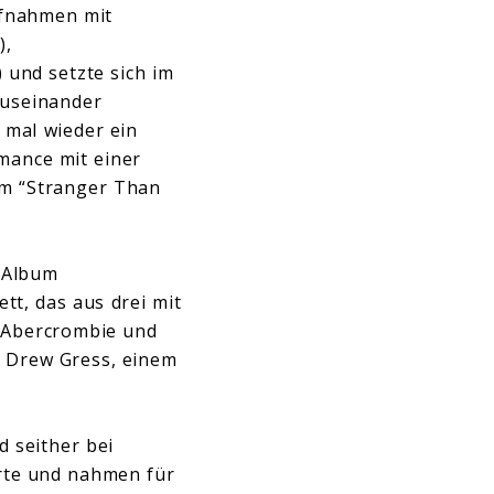
ufnahmen mit
),
 und setzte sich im
auseinander
t mal wieder ein
rmance mit einer
m “Stranger Than
s Album
tt, das aus drei mit
n Abercrombie und
n Drew Gress, einem
 seither bei
erte und nahmen für