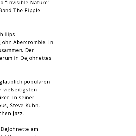
 “Invisible Nature”
 Band The Ripple
illips
 John Abercrombie. In
zusammen. Der
derum in DeJohnettes
nglaublich populären
 vielseitigsten
ker. In seiner
us, Steve Kuhn,
hen Jazz.
k DeJohnette am