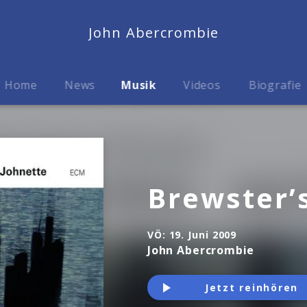
John Abercrombie
Home
News
Musik
Videos
Biografie
Brewster’
VÖ:
19. Juni 2009
John Abercrombie
Jetzt reinhören