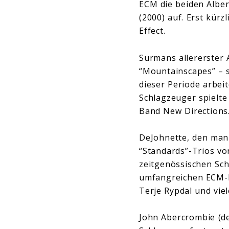
ECM die beiden Alben
(2000) auf. Erst kür
Effect.
Surmans allererster 
“Mountainscapes” – s
dieser Periode arbe
Schlagzeuger spielte
Band New Directions
DeJohnette, den man 
“Standards”-Trios von
zeitgenössischen Sch
umfangreichen ECM-D
Terje Rypdal und vie
John Abercrombie (d