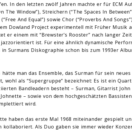
rfen. In den letzten zwölf Jahren machte er für ECM A
On The Window”), Streichern (“The Spaces In Between”
(“Free And Equal”) sowie Chor (“Proverbs And Songs”)
em Dowland Project experimentell mit Früher Musik 
etet er einem mit “Brewster’s Rooster” nach langer Zei
jazzorientiert ist. Für eine ähnlich dynamische Perfo
in Surmans Diskographie schon bis zum 1993er Albu
.
a hätte man das Ensemble, das Surman für sein neue
, wohl als “Supergruppe” bezeichnet: Es ist ein Quarte
iierten Bandleadern besteht – Surman, Gitarrist Joh
eJohnette – sowie von dem hochgeschätzten Bassiste
plettiert wird.
e haben das erste Mal 1968 miteinander gespielt und
n kollaboriert. Als Duo gaben sie immer wieder Konz