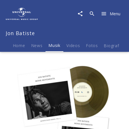
Jon
Batiste
Menu
|
Musik
|
Jon Batiste
Monk
Movements
(Excl.
Home
News
Musik
Videos
Fotos
Biografie
Colored
LP
+
Signed
Art
Card)