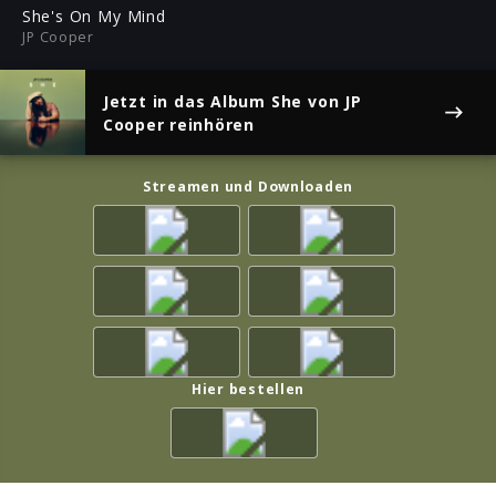
ful
She's On My Mind
JP Cooper
Jetzt in das Album
She
von JP
Cooper reinhören
Streamen und Downloaden
Hier bestellen