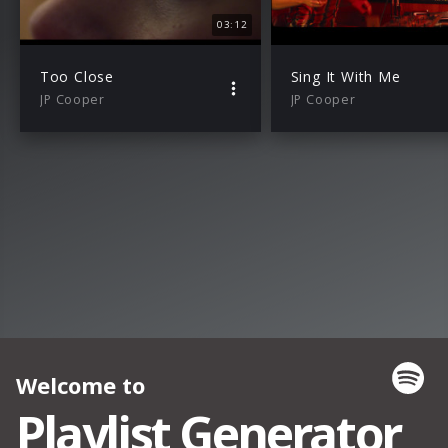
03:12
Too Close
Sing It With Me
JP Cooper
JP Cooper