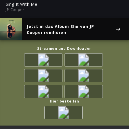
ful
Sing It With Me
JP Cooper
Jetzt in das Album
She
von JP
Cooper reinhören
Streamen und Downloaden
Hier bestellen