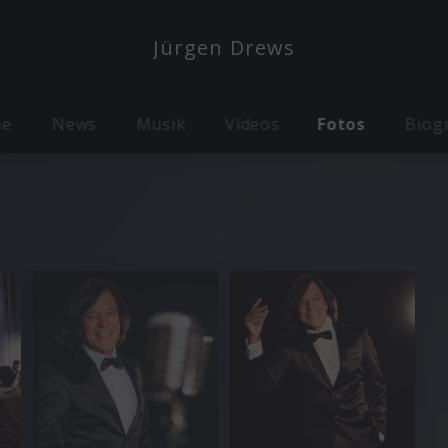
Jürgen Drews
me
News
Musik
Videos
Fotos
Biog