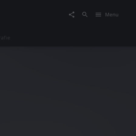
Menu
rafie