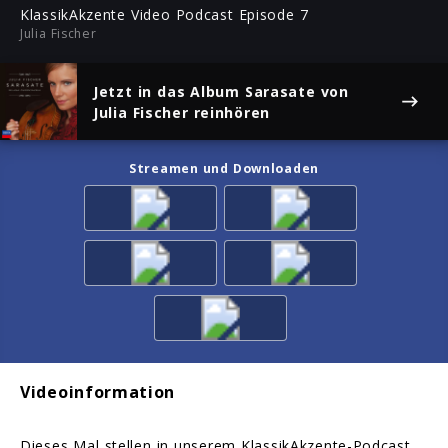
ful
KlassikAkzente Video Podcast Episode 7
Julia Fischer
Jetzt in das Album
Sarasate
von
Julia Fischer reinhören
Streamen und Downloaden
Videoinformation
Dieses Mal stellen in unserem KlassikAkzente-Podcast