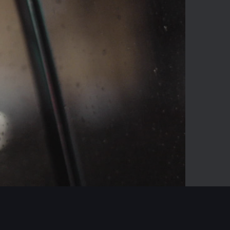
02:54
Mute
Enter
fullscreen