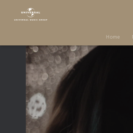
Julia
Engelmann
|
Video
|
Home
Bauchgefühl