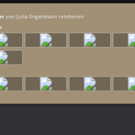
er
von Julia Engelmann reinhören
n