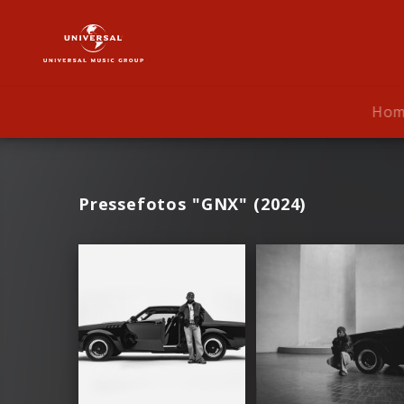
Kendrick
Lamar
|
Fotos
Ho
Pressefotos "GNX" (2024)