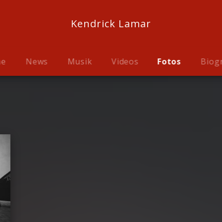
Kendrick Lamar
me
News
Musik
Videos
Fotos
Biog