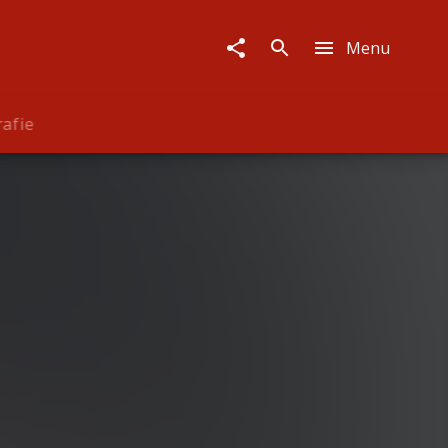
Menu
rafie