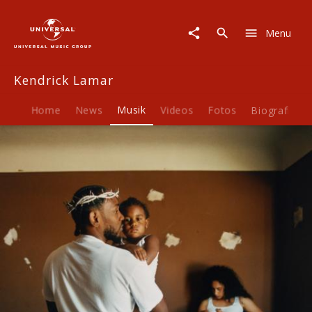
Kendrick
Lamar
Menu
|
Musik
|
Kendrick Lamar
Mr.
Morale
&
Home
News
Musik
Videos
Fotos
Biografie
The
Big
Steppers