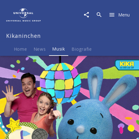
Kikaninchen
|
Menu
Musik
|
Kikaninchen
Kikaninchen
Party
Mix!
Instrumentals
Home
News
Musik
Biografie