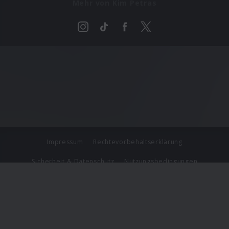
Mehr von Kim Petras
Impressum
Rechtevorbehaltserklärung
Sicherheit & Datenschutz
Nutzungsbedingungen
Journalistenlounge
Für Geschäftspartner
Barrierefreiheit Statement
© Copyright 2026 Universal Music Group N.V. All Rights
Reserved.