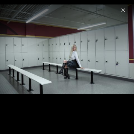
Menu
Kim Petras
Home
News
Musik
Fotos
Biografie
Pressebilder "I Like Ur Look" (2025)