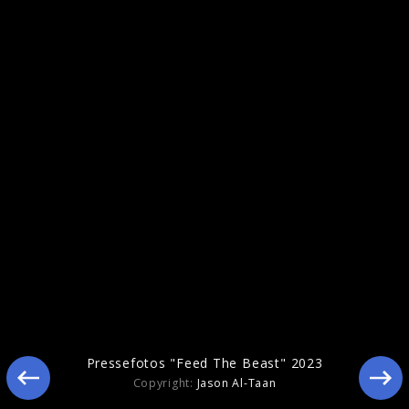
Artwork "I Like Ur Look" (2025)
Pressefotos "Feed The Beast" 2023
Copyright:
Jason Al-Taan
"Slut Pop"-EP Vinyl (2024)