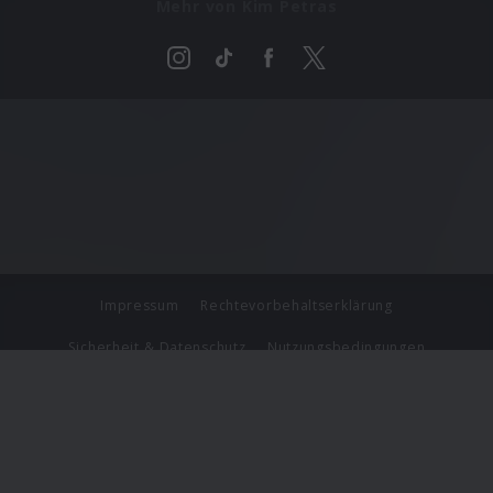
Mehr von Kim Petras
Impressum
Rechtevorbehaltserklärung
Sicherheit & Datenschutz
Nutzungsbedingungen
Journalistenlounge
Für Geschäftspartner
Barrierefreiheit Statement
© Copyright 2026 Universal Music Group N.V. All Rights
Reserved.