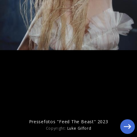
Artwork "I Like Ur Look" (2025)
Pressefotos "Feed The Beast" 2023
Copyright:
Luke Gilford
"Slut Pop"-EP Vinyl (2024)