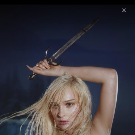
Menu
Kim Petras
Home
News
Musik
Fotos
Biografie
Pressebilder "I Like Ur Look" (2025)