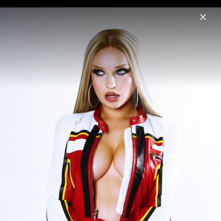
Menu
Kim Petras
Home
News
Musik
Fotos
Biografie
Pressebilder "I Like Ur Look" (2025)