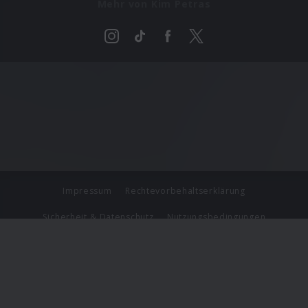
Mehr von Kim Petras
Impressum
Rechtevorbehaltserklärung
Sicherheit & Datenschutz
Nutzungsbedingungen
Journalistenlounge
Für Geschäftspartner
Barrierefreiheit Statement
© Copyright 2026 Universal Music Group N.V. All Rights
Reserved.