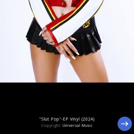
Artwork "I Like Ur Look" (2025)
"Slut Pop"-EP Vinyl (2024)
Copyright:
Universal Music
"Slut Pop"-EP Vinyl (2024)