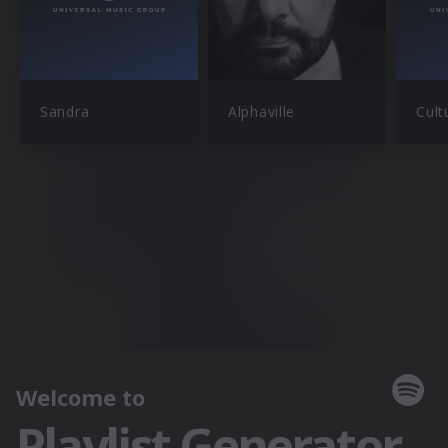
Sandra
Alphaville
Cult