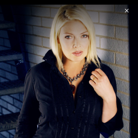
Menu
Kim Wilde
Home
Musik
Termine
Fotos
Biografie
Kim Wilde