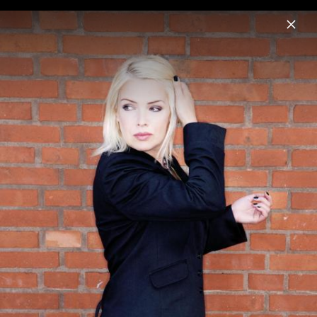
Menu
Kim Wilde
Home
Musik
Termine
Fotos
Biografie
Kim Wilde