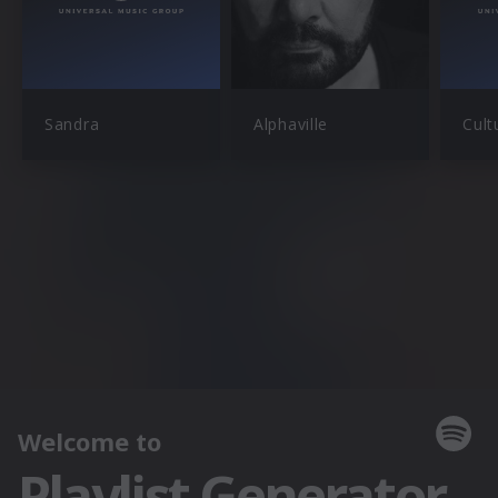
Sandra
Alphaville
Cult