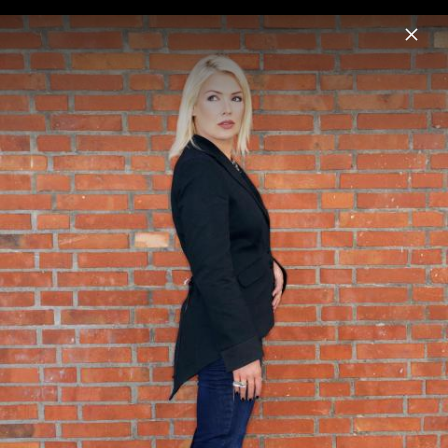
Menu
Kim Wilde
Home
Musik
Termine
Fotos
Biografie
Kim Wilde