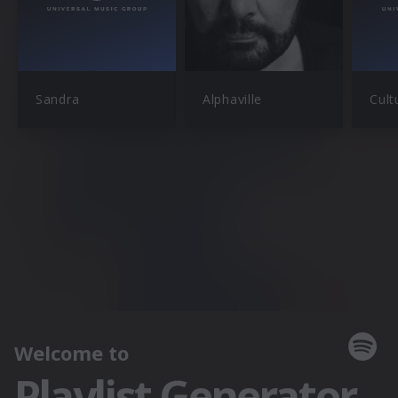
Sandra
Alphaville
Cult