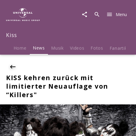
Kiss
|
Menu
News
|
KISS
Kiss
kehren
zurück
mit
Home
News
Musik
Videos
Fotos
Fanartikel
limitierter
Neuauflage
von
“Killers"
KISS kehren zurück mit
limitierter Neuauflage von
“Killers"