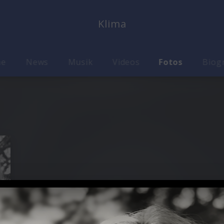
Klima
me
News
Musik
Videos
Fotos
Biog