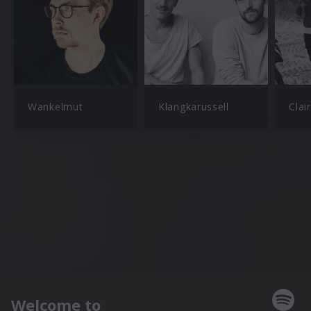
Wankelmut
Klangkarussell
Clai