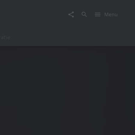
Menu
rafie