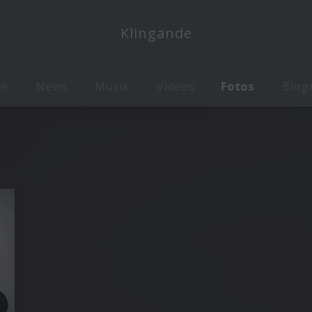
Klingande
me
News
Musik
Videos
Fotos
Biog