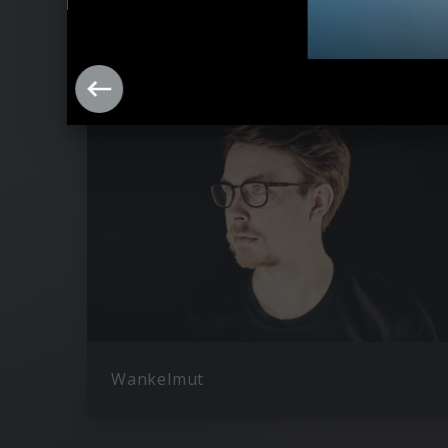
Ähnliche Künstler wie Klingande
Wankelmut