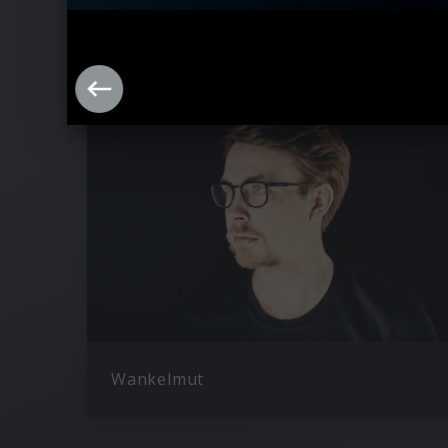
Ähnliche Künstler wie Klingande
Wankelmut