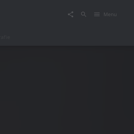
Menu
rafie