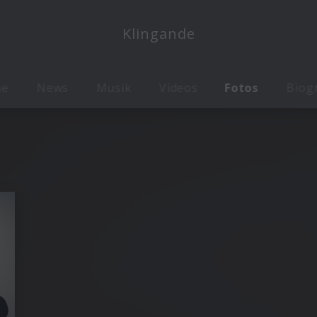
Klingande
me
News
Musik
Videos
Fotos
Biog