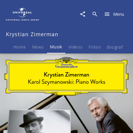
Krystian
Zimerman
Menu
|
Musik
|
Krystian Zimerman
Karol
Szymanowski:
Piano
Home
News
Musik
Videos
Fotos
Biografie
Works