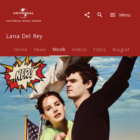
Lana
Del
Menu
Rey
|
Musik
Lana Del Rey
|
Doin'
Time
Home
News
Musik
Videos
Fotos
Biografie