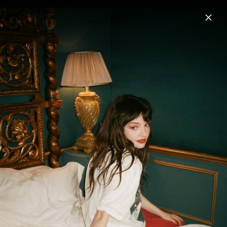
Menu
Lauren Mayberry
Home
News
Musik
Fotos
Biografie
Pressebilder 2024