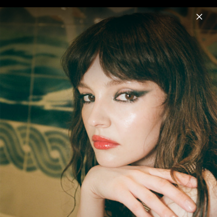
Menu
Lauren Mayberry
Home
News
Musik
Fotos
Biografie
Pressebilder 2024