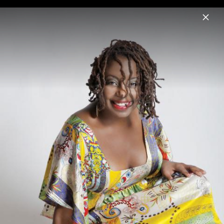
Menu
Ledisi
Home
News
Musik
Videos
Fotos
Biografie
Ledisi Turn Me Loose