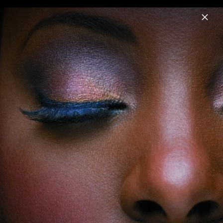
Menu
Ledisi
Home
News
Musik
Videos
Fotos
Biografie
Ledisi Turn Me Loose