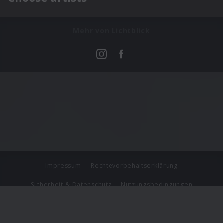
Mehr von Lichtblick
Impressum
Rechtevorbehaltserklärung
Sicherheit & Datenschutz
Nutzungsbedingungen
Journalistenlounge
Für Geschäftspartner
Barrierefreiheit Statement