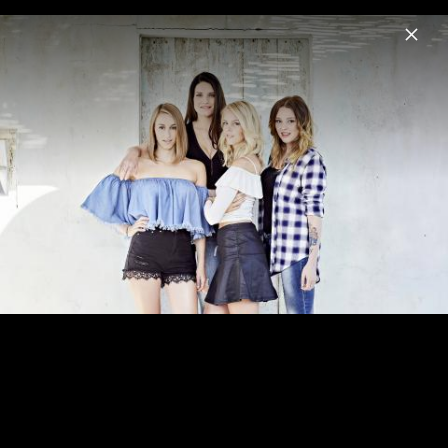
Menu
Lichtblick
Home
News
Musik
Videos
Fotos
Biografie
Lichtblick - Impressionen