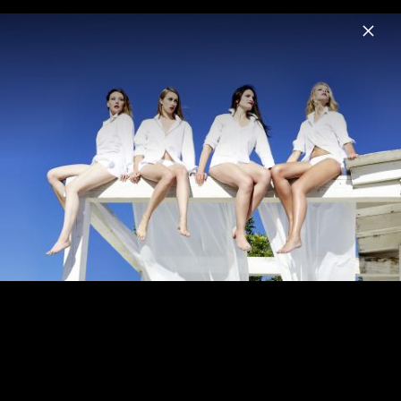
Menu
Lichtblick
Home
News
Musik
Videos
Fotos
Biografie
Lichtblick - Impressionen