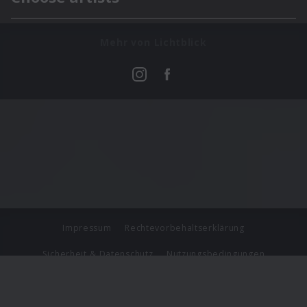
Mehr von Lichtblick
Impressum
Rechtevorbehaltserklärung
Sicherheit & Datenschutz
Nutzungsbedingungen
Journalistenlounge
Für Geschäftspartner
Barrierefreiheit Statement