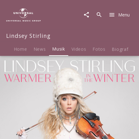
Lindsey
Stirling
Menu
|
Musik
|
Lindsey Stirling
Warmer
In
The
Home
News
Musik
Videos
Fotos
Biografie
Winter
(LP)