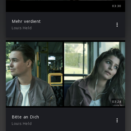
03:30
Mehr verdient
Louis Held
03:24
Bitte an Dich
Louis Held