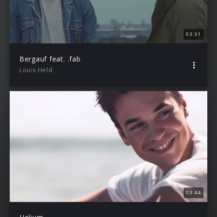
03:31
Bergauf feat. .fab
Louis Held
03:44