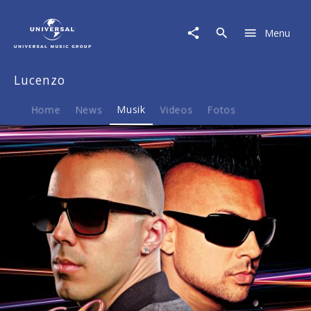
Lucenzo
|
Menu
Musik
|
Wine
Lucenzo
It
Up
(feat.
Home
News
Musik
Videos
Fotos
Sean
Paul)