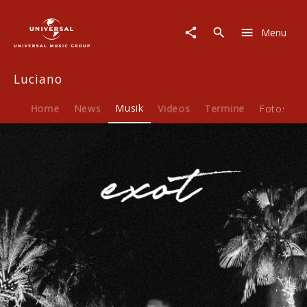
Luciano
|
Menu
Musik
|
EXOT
Luciano
Home
News
Musik
Videos
Termine
Fotos
B