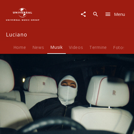
Luciano
|
Menu
Musik
|
SUVs
Luciano
Home
News
Musik
Videos
Termine
Fotos
B