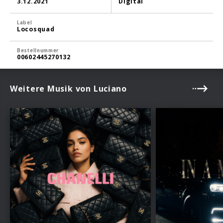
3.12.2021
Digital
Label
Locosquad
Bestellnummer
00602445270132
Weitere Musik von Luciano