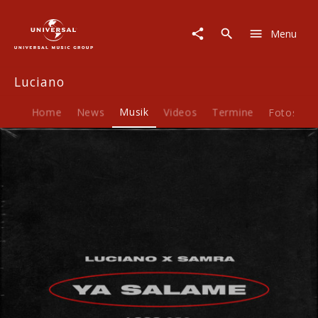
Luciano
|
Menu
Musik
|
Ya
Luciano
Salame
Home
News
Musik
Videos
Termine
Fotos
B