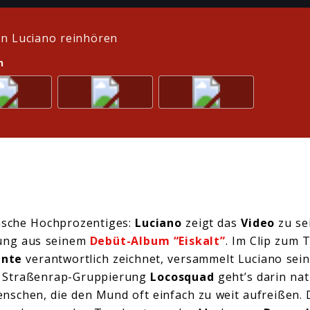
n Luciano reinhören
n
lasche Hochprozentiges:
Luciano
zeigt das
Video
zu se
ung aus seinem
Debüt-Album “Eiskalt”
. Im Clip zum T
ente
verantwortlich zeichnet, versammelt Luciano sein
r Straßenrap-Gruppierung
Locosquad
geht’s darin na
schen, die den Mund oft einfach zu weit aufreißen. 