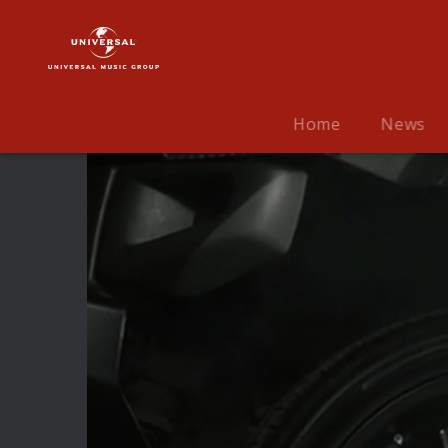
Luciano
|
Video
|
Flex
Home
News