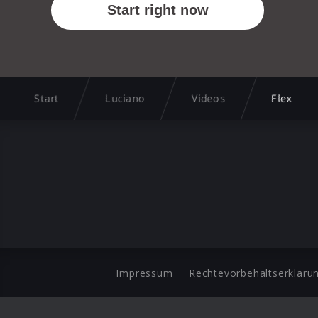
Start
Luciano
Videos
Flex
Impressum
Rechtevorbehaltserkläru