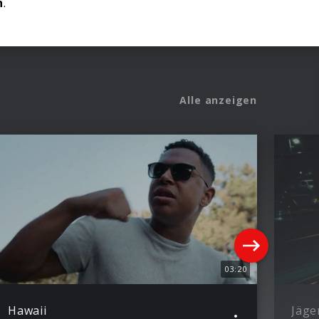
h
.
Alle anzeigen
03:20
Hawaii
Jäge