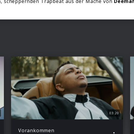
m, scheppernden Trapbeat aus der Mache von
Deema
03:20
Vorankommen