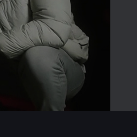
-02:22
Mute
Enter
fullscreen