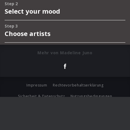
Mehr von Madeline Juno
Impressum
Rechtevorbehaltserklärung
Sicherheit & Datenschutz
Nutzungsbedingungen
Journalistenlounge
Für Geschäftspartner
Barrierefreiheit Statement
© Copyright 2026 Universal Music Group N.V. All Rights