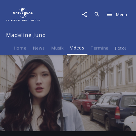
Madeline
Juno
Menu
|
Video
|
Madeline Juno
Like
Lovers
Do
Home
News
Musik
Videos
Termine
Fotos
B
Play
-03:08
Play
Mute
Ent