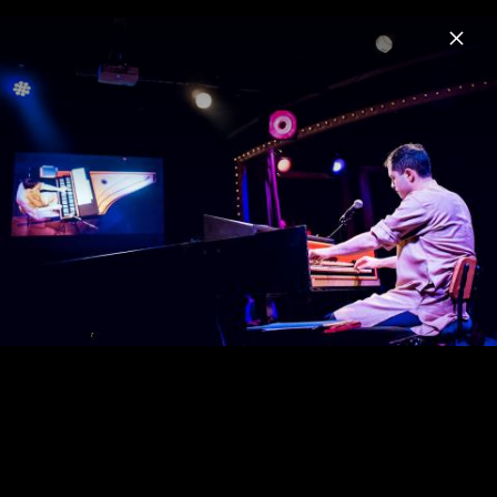
Menu
Mahan Esfahani
Home
News
Musik
Videos
Fotos
Biografie
Bach: Goldberg Variations