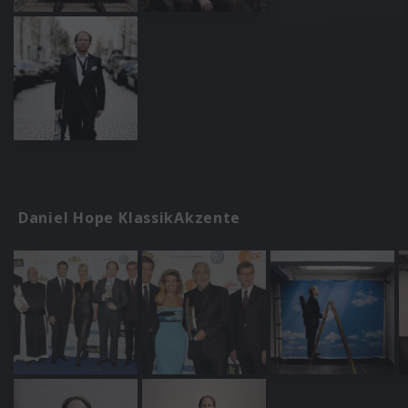
Daniel Hope KlassikAkzente