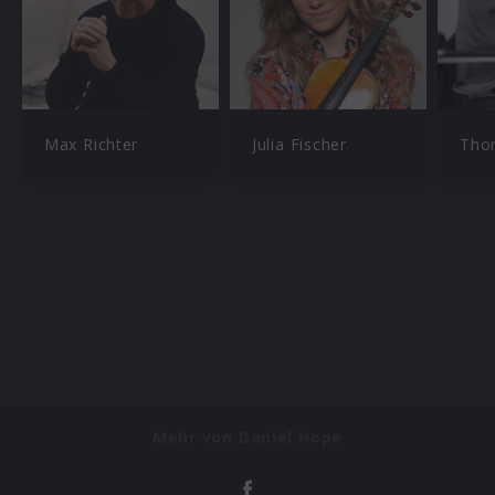
Max Richter
Julia Fischer
Tho
Mehr von Daniel Hope