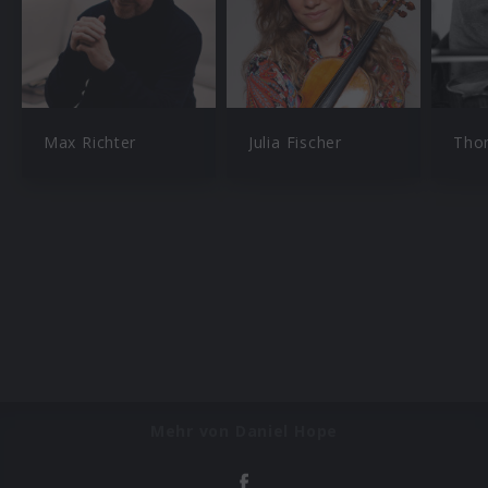
Max Richter
Julia Fischer
Tho
Mehr von Daniel Hope