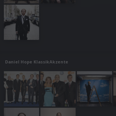
Daniel Hope KlassikAkzente