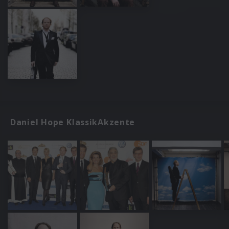
Daniel Hope KlassikAkzente