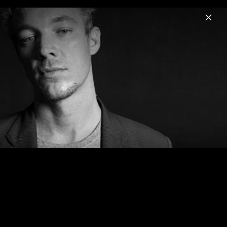
Menu
Major Lazer
Home
News
Musik
Videos
Fotos
Biografie
Major Lazer Pressfotos 2012