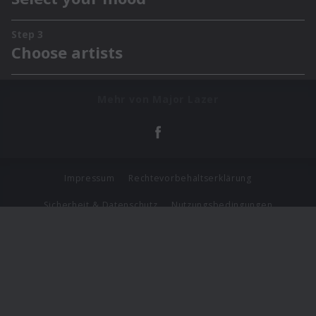
Mehr von Major Lazer
Impressum
Rechtevorbehaltserklärung
Sicherheit & Datenschutz
Nutzungsbedingungen
Journalistenlounge
Für Geschäftspartner
Barrierefreiheit Statement
© Copyright 2026 Universal Music Group N.V. All Rights
Reserved.