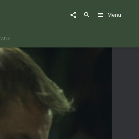
Menu
rafie