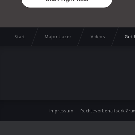
Start
Major Lazer
Videos
Get 
Impressum
Rechtevorbehaltserkläru