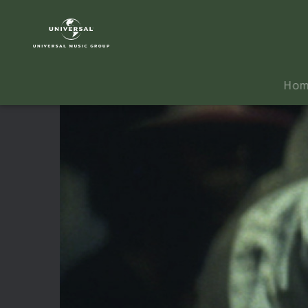
Major
Lazer
|
Video
|
Ho
Get
Free