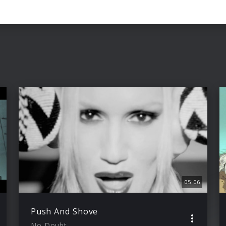
05:06
Push And Shove
No Doubt