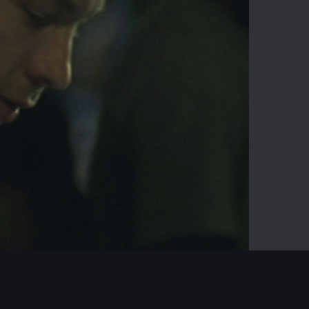
-04:02
Mute
Enter
fullscreen