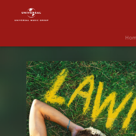
Malik
Harris
|
Musik
|
Ho
LAWIYA
(Single)