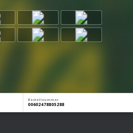
Bestellnummer
00602478805288