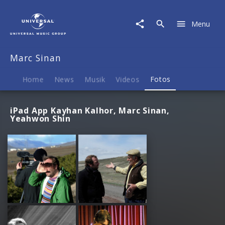
Marc
Sinan
Menu
|
Fotos
Marc Sinan
Home
News
Musik
Videos
Fotos
iPad App Kayhan Kalhor, Marc Sinan,
Yeahwon Shin