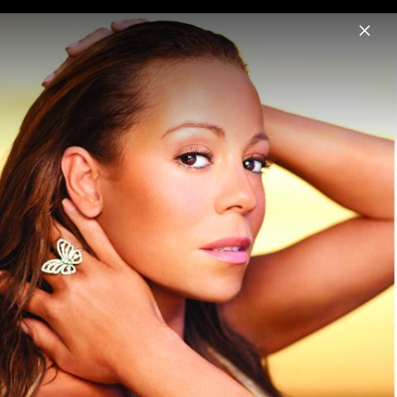
Menu
Mariah Carey
Home
News
Musik
Videos
Fotos
Biografie
Pressebilder 2014